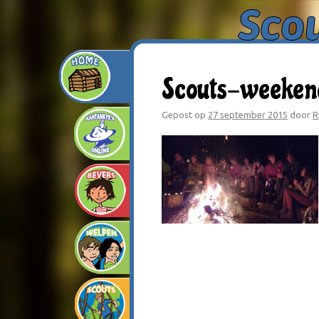
Sco
Scouts-weekend
Gepost op
27 september 2015
door
R