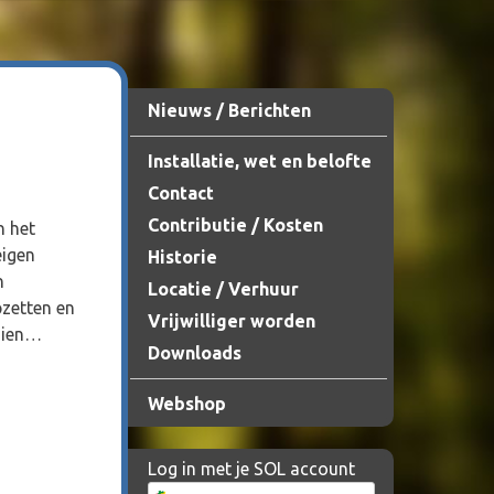
Nieuws / Berichten
Installatie, wet en belofte
Contact
Contributie / Kosten
n het
eigen
Historie
n
Locatie / Verhuur
pzetten en
Vrijwilliger worden
zien…
Downloads
Webshop
Log in met je SOL account